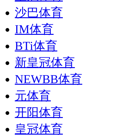
沙巴体育
IM体育
BTi体育
新皇冠体育
NEWBB体育
元体育
开阳体育
皇冠体育