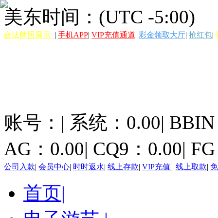
美东时间：
(UTC -5:00)
合法牌照展示
|
手机APP
|
VIP充值通道
|
彩金领取大厅
|
抢红包
|
账号：
|
系统：
0.00
|
BBI
AG：
0.00
|
CQ9：
0.00
|
FG
公司入款
|
会员中心
|
时时返水
|
线上存款
|
VIP充值
|
线上取款
|
免
首页
|