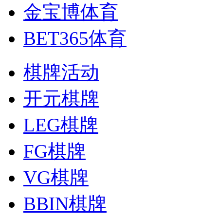
金宝博体育
BET365体育
棋牌活动
开元棋牌
LEG棋牌
FG棋牌
VG棋牌
BBIN棋牌