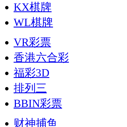
KX棋牌
WL棋牌
VR彩票
香港六合彩
福彩3D
排列三
BBIN彩票
财神捕鱼