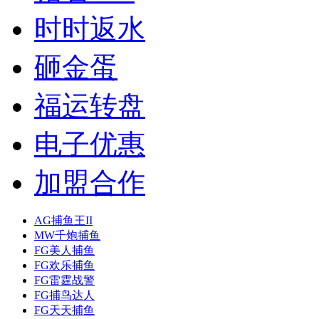
时时返水
砸金蛋
福运转盘
电子优惠
加盟合作
AG捕鱼王II
MW千炮捕鱼
FG美人捕鱼
FG欢乐捕鱼
FG雷霆战警
FG捕鸟达人
FG天天捕鱼